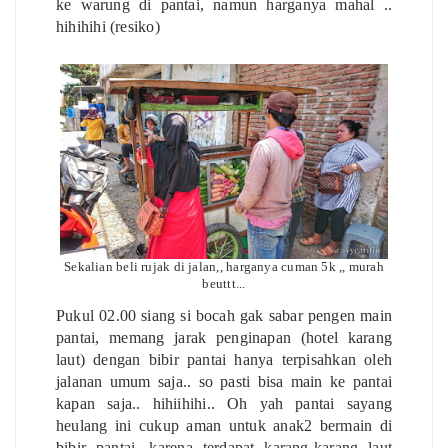
ke warung di pantai, namun harganya mahal ..
hihihihi (resiko)
Sekalian beli rujak di jalan,, harganya cuman 5k ,, murah
beuttt...
Pukul 02.00 siang si bocah gak sabar pengen main
pantai, memang jarak penginapan (hotel karang
laut) dengan bibir pantai hanya terpisahkan oleh
jalanan umum saja.. so pasti bisa main ke pantai
kapan saja.. hihiihihi.. Oh yah pantai sayang
heulang ini cukup aman untuk anak2 bermain di
bibir pantai, karena terdapat karang-karang laut