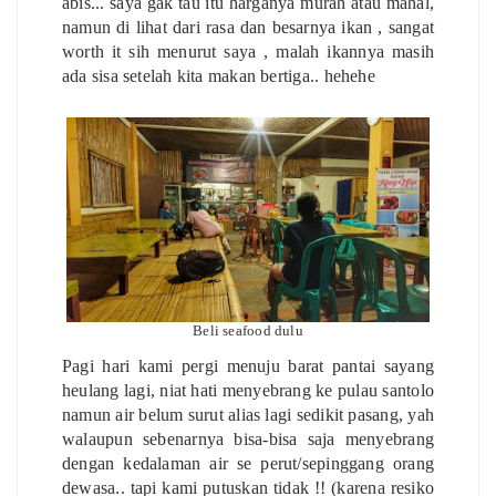
abis... saya gak tau itu harganya murah atau mahal,
namun di lihat dari rasa dan besarnya ikan , sangat
worth it sih menurut saya , malah ikannya masih
ada sisa setelah kita makan bertiga.. hehehe
Beli seafood dulu
Pagi hari kami pergi menuju barat pantai sayang
heulang lagi, niat hati menyebrang ke pulau santolo
namun air belum surut alias lagi sedikit pasang, yah
walaupun sebenarnya bisa-bisa saja menyebrang
dengan kedalaman air se perut/sepinggang orang
dewasa.. tapi kami putuskan tidak !! (karena resiko