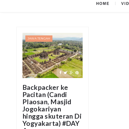
HOME
VI
JAWA TENGAH
Backpacker ke
Pacitan (Candi
Plaosan, Masjid
Jogokariyan
hingga skuteran Di
Yogyakarta) #DAY