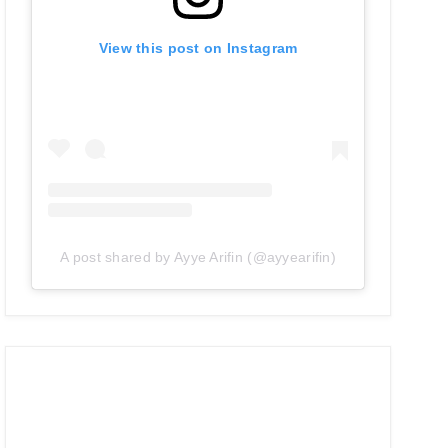
View this post on Instagram
A post shared by Ayye Arifin (@ayyearifin)