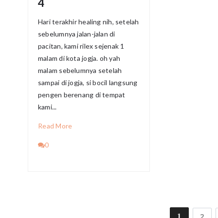
4
Hari terakhir healing nih, setelah
sebelumnya jalan-jalan di
pacitan, kami rilex sejenak 1
malam di kota jogja. oh yah
malam sebelumnya setelah
sampai di jogja, si bocil langsung
pengen berenang di tempat
kami...
Read More
0
1
2