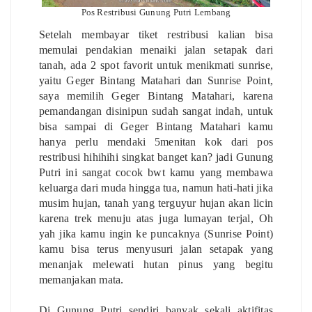
Pos Restribusi Gunung Putri Lembang
Setelah membayar tiket restribusi kalian bisa
memulai pendakian menaiki jalan setapak dari
tanah, ada 2 spot favorit untuk menikmati sunrise,
yaitu Geger Bintang Matahari dan Sunrise Point,
saya memilih Geger Bintang Matahari, karena
pemandangan disinipun sudah sangat indah, untuk
bisa sampai di Geger Bintang Matahari kamu
hanya perlu mendaki 5menitan kok dari pos
restribusi hihihihi singkat banget kan? jadi Gunung
Putri ini sangat cocok bwt kamu yang membawa
keluarga dari muda hingga tua, namun hati-hati jika
musim hujan, tanah yang terguyur hujan akan licin
karena trek menuju atas juga lumayan terjal, Oh
yah jika kamu ingin ke puncaknya (Sunrise Point)
kamu bisa terus menyusuri jalan setapak yang
menanjak melewati hutan pinus yang begitu
memanjakan mata.
Di Gunung Putri sendiri banyak sekali aktifitas