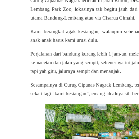
Curug Cipaanas Nagrak terletak di jalan Kulon, De
Lembang Park Zoo, lokasinya tak begitu jauh dari 
utama Bandung-Lembang atau via Cisarua Cimahi.
Kami berangkat agak kesiangan, walaupun sebenar
anak-anak harus kami urusi dulu.
Perjalanan dari bandung kurang lebih 1 jam-an, mel
kemacetan dan jalan yang sempit, sebenernya ini jal
tapi yah gitu, jalurnya sempit dan menanjak.
Sesampainya di Curug Cipanas Nagrak Lembang, terl
sekali lagi "kami kesiangan", emang idealnya sih ber