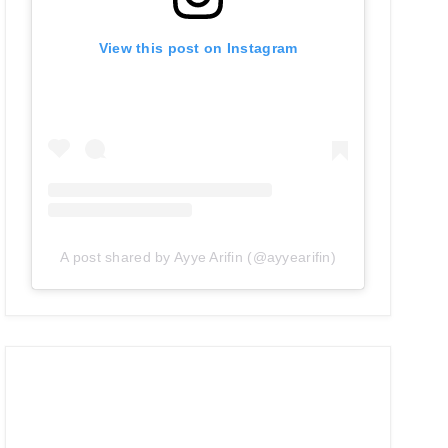
View this post on Instagram
A post shared by Ayye Arifin (@ayyearifin)