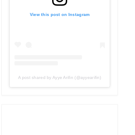
View this post on Instagram
A post shared by Ayye Arifin (@ayyearifin)