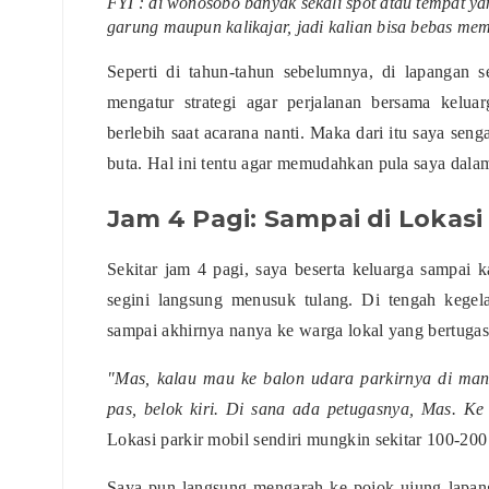
FYI : di wonosobo banyak sekali spot atau tempat y
garung maupun kalikajar, jadi kalian bisa bebas mem
Seperti di tahun-tahun sebelumnya, di lapangan 
mengatur strategi agar perjalanan bersama kelu
berlebih saat acarana nanti. Maka dari itu saya seng
buta. Hal ini tentu agar memudahkan pula saya dalam
Jam 4 Pagi: Sampai di Lokasi
Sekitar jam 4 pagi, saya beserta keluarga sampai
segini langsung menusuk tulang. Di tengah kegela
sampai akhirnya nanya ke warga lokal yang bertugas
"Mas, kalau mau ke balon udara parkirnya di ma
pas, belok kiri. Di sana ada petugasnya, Mas. Ke
Lokasi parkir mobil sendiri mungkin sekitar 100-200
Saya pun langsung mengarah ke pojok ujung lapan