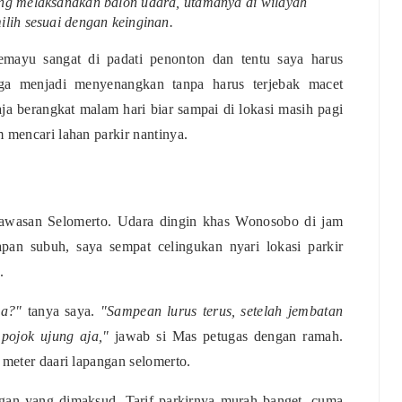
ang melaksanakan balon udara, utamanya di wilayah
ilih sesuai dengan keinginan.
semayu sangat di padati penonton dan tentu saya harus
arga menjadi menyenangkan tanpa harus terjebak macet
aja berangkat malam hari biar sampai di lokasi masih pagi
 mencari lahan parkir nantinya.
 kawasan Selomerto. Udara dingin khas Wonosobo di jam
pan subuh, saya sempat celingukan nyari lokasi parkir
.
na?"
tanya saya.
"Sampean lurus terus, setelah jembatan
 pojok ujung aja,"
jawab si Mas petugas dengan ramah.
 meter daari lapangan selomerto.
gan yang dimaksud. Tarif parkirnya murah banget, cuma